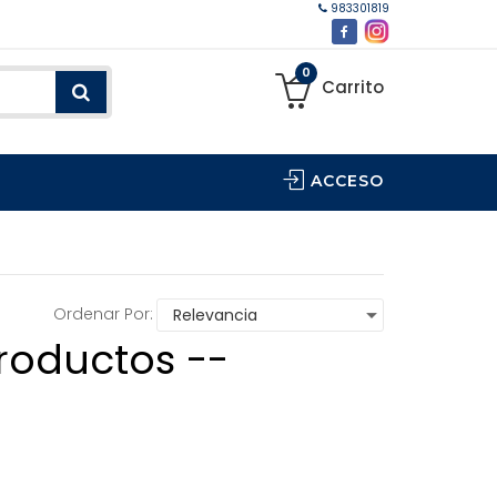
983301819
0
Carrito
ACCESO
Ordenar Por:
roductos --