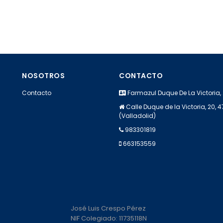
NOSOTROS
CONTACTO
Contacto
Farmazul Duque De La Victoria,
Calle Duque de la Victoria, 20, 
(Valladolid)
983301819
663153559
José Luis Crespo Pérez
NIF Colegiado: 11735118N