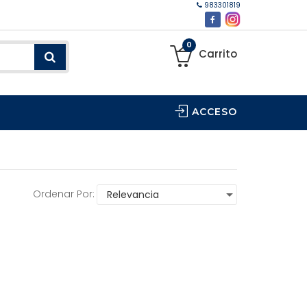
983301819
0
Carrito
ACCESO
Ordenar Por: