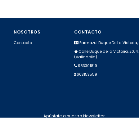
NOSOTROS
CONTACTO
Contacto
Farmazul Duque De La Victoria,
Calle Duque de la Victoria, 20, 
(Valladolid)
983301819
663153559
Apúntate a nuestra Newsletter
Escribe aquí tu email...
Suscribirse
He leído y acepto la
pólitica de privacidad