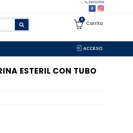
983301819
0
Carrito
ACCESO
INA ESTERIL CON TUBO