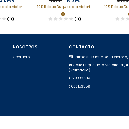
24,98€
17,10€
15,39€
9,50
de la Victori...
10% Beblue Duque de la Victori...
10% Beblue Duq
(0)
(0)
dir
Añadir
A
NOSOTROS
CONTACTO
Contacto
Farmazul Duque De La Victoria,
Calle Duque de la Victoria, 20, 
(Valladolid)
983301819
663153559
Apúntate a nuestra Newsletter