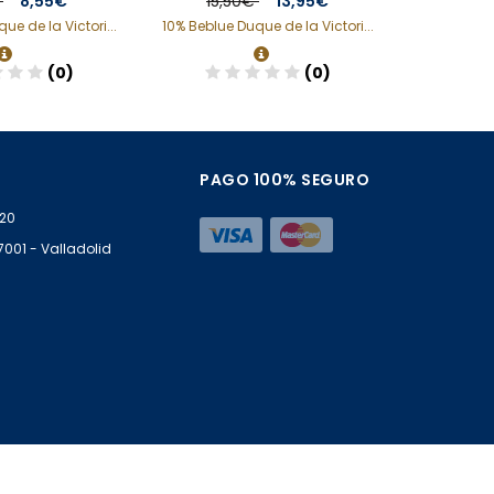
€
8,55€
15,50€
13,95€
9,
ue de la Victori...
10% Beblue Duque de la Victori...
10% Beblue 
(0)
(0)
ñadir
Añadir
PAGO 100% SEGURO
 20
47001 - Valladolid