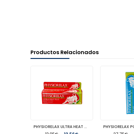
Productos Relacionados
ACOFAR KINESIOLOGY TAPE VENDAJE 1 UNIDAD 5 M X 5 CM COLOR FUCSIA
PHYSIORELAX ULTRA HEAT MASAJE DEPORTIVO 75 ML