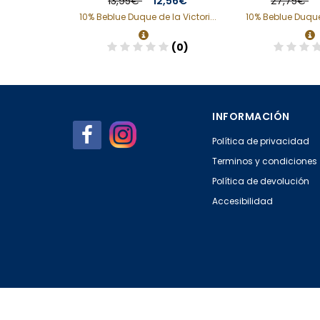
75€
13,95€
12,56€
27,75€
a Victori...
10% Beblue Duque de la Victori...
10% Beblue Duque 
(0)
(0)
Añadir
Aña
INFORMACIÓN
Política de privacidad
Terminos y condiciones
Política de devolución
Accesibilidad