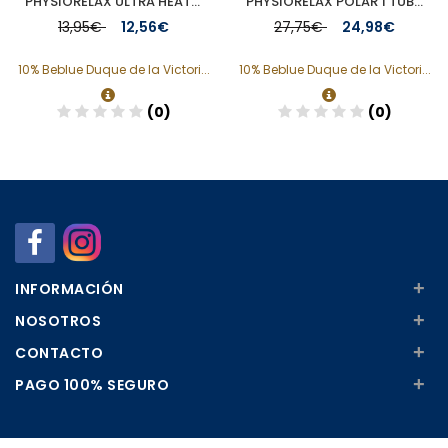
PHYSIORELAX ULTRA HEAT MASAJE DEPORTIVO 75 ML
PHYSIORELAX POLAR 1 TUBO 250 ML
13,95€
12,56€
27,75€
24,98€
10% Beblue Duque de la Victori...
10% Beblue Duque de la Victori...
(0)
(0)
Añadir
Añadir
+
INFORMACIÓN
+
NOSOTROS
+
CONTACTO
+
PAGO 100% SEGURO