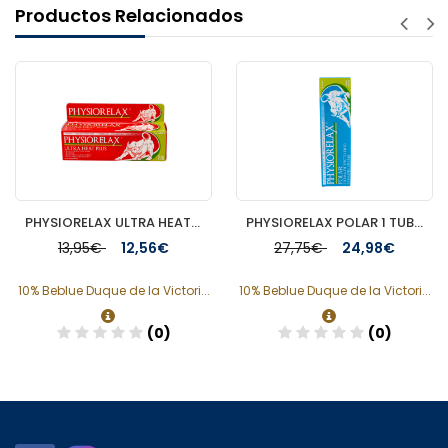
Productos Relacionados
PHYSIORELAX ULTRA HEAT MASAJE DEPORTIVO 75 ML
PHYSIORELAX POLAR 1 TUBO 250 ML
13,95€
12,56€
27,75€
24,98€
10% Beblue Duque de la Victori...
10% Beblue Duque de la Victori...
(0)
(0)
Añadir
Añadir