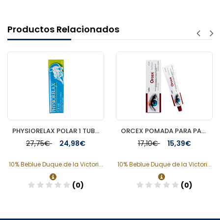
Productos Relacionados
PHYSIORELAX POLAR 1 TUBO 250 ML
ORCEX POMADA PARA PARPADOS 1 TUBO 15 G
27,75€
24,98€
17,10€
15,39€
10% Beblue Duque de la Victori...
10% Beblue Duque de la Victori...
(0)
(0)