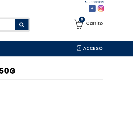
983301819
0
Carrito
ACCESO
 50G