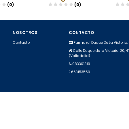
(0)
(0)
dir
Añadir
A
NOSOTROS
CONTACTO
Contacto
Farmazul Duque De La Victoria,
Calle Duque de la Victoria, 20, 
(Valladolid)
983301819
663153559
Apúntate a nuestra Newsletter
Escribe aquí tu email...
Suscribirse