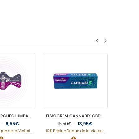
FISIOPRIM PARCHES LUMBARES 3 PARCHES
FISIOCREM CANNABIX CBD CREMA 60 ML
ARNIDOL
€
8,55€
15,50€
13,95€
9,
ue de la Victori...
10% Beblue Duque de la Victori...
10% Beblue 