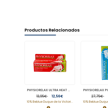
Productos Relacionados
ACOFAR KINESIOLOGY TAPE VENDAJE 1 UNIDAD 5 M X 5 CM COLOR FUCSIA
PHYSIORELAX ULTRA HEAT MASAJE DEPORTIVO 75 ML
75€
13,95€
12,56€
27,75€
a Victori...
10% Beblue Duque de la Victori...
10% Beblue Duque 