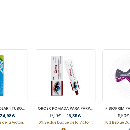
PHYSIORELAX POLAR 1 TUBO 250 ML
ORCEX POMADA PARA PARPADOS 1 TUBO 15 G
24,98€
17,10€
15,39€
9,50
de la Victori...
10% Beblue Duque de la Victori...
10% Beblue Duq