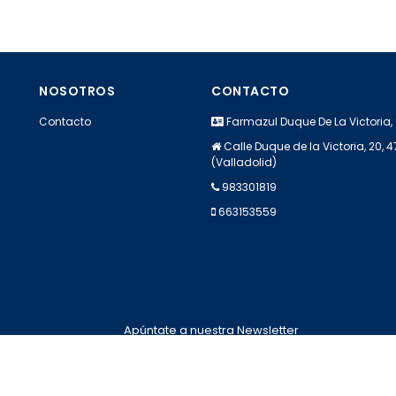
NOSOTROS
CONTACTO
Contacto
Farmazul Duque De La Victoria,
Calle Duque de la Victoria, 20, 
(Valladolid)
983301819
663153559
Apúntate a nuestra Newsletter
Escribe aquí tu email...
Suscribirse
He leído y acepto la
pólitica de privacidad