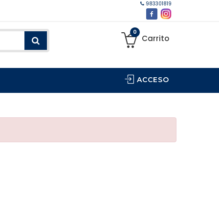
983301819
0
Carrito
ACCESO